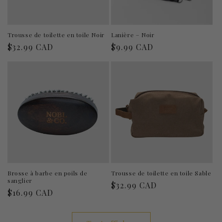
Trousse de toilette en toile Noir
Lanière – Noir
Prix
$32.99 CAD
Prix
$9.99 CAD
habituel
habituel
Brosse à barbe en poils de
Trousse de toilette en toile Sable
sanglier
Prix
$32.99 CAD
Prix
$16.99 CAD
habituel
habituel