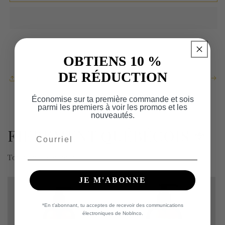
VBROUSSE
VBROUSSE
3
3
EN
EN
1
1
OBTIENS 10 %
DE RÉDUCTION
Partager
Afficher tous les détails
Économise sur ta première commande et sois
parmi les premiers à voir les promos et les
nouveautés.
FIEREMENT QUÉBÉCOIS ⚜️
Email
Ton rituel commence ici.
JE M'ABONNE
*En t'abonnant, tu acceptes de recevoir des communications
électroniques de Noblnco.